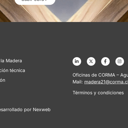
 la Madera
ción técnica
Oficinas de CORMA – Agus
ión
Mail:
madera21@corma.c
Términos y condiciones
esarrollado por
Nexweb