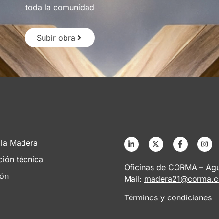
toda la comunidad
Subir obra
 la Madera
ción técnica
Oficinas de CORMA – Agus
ión
Mail:
madera21@corma.c
Términos y condiciones