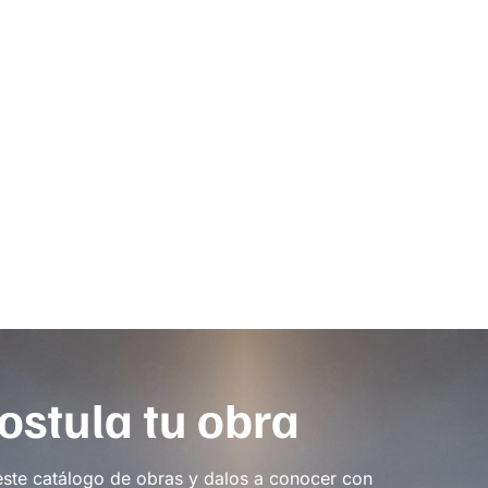
ostula tu obra
este catálogo de obras y dalos a conocer con