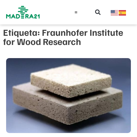
Información técnica
Educación en madera
Guía de la Madera
Etiqueta: Fraunhofer Institute
for Wood Research