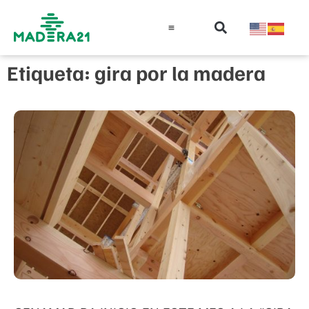
Información técnica
Educación en madera
Guía de la Madera
Etiqueta: gira por la madera