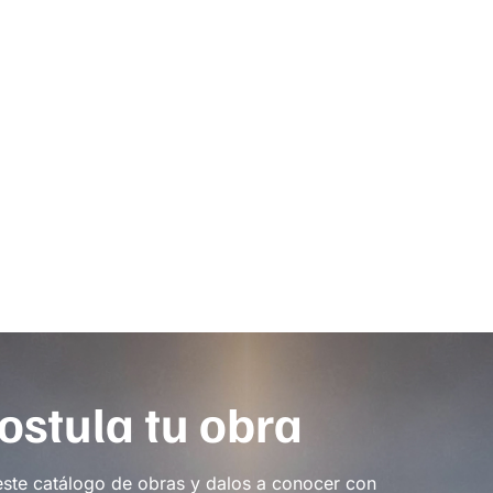
ostula tu obra
este catálogo de obras y dalos a conocer con