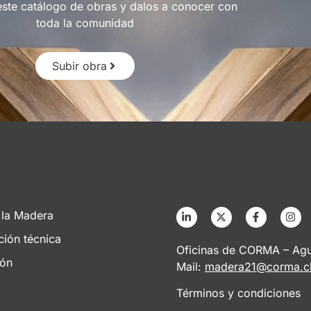
este catálogo de obras y dalos a conocer con
toda la comunidad
Subir obra
 la Madera
ción técnica
Oficinas de CORMA – Agus
ión
Mail:
madera21@corma.c
Términos y condiciones