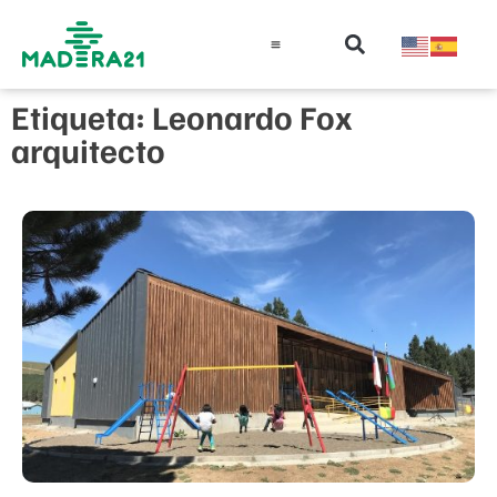
Información técnica
Educación en madera
Guía de la Madera
Etiqueta: Leonardo Fox
arquitecto