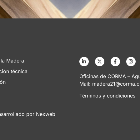
 la Madera
ción técnica
Oficinas de CORMA – Agus
ión
Mail:
madera21@corma.c
Términos y condiciones
esarrollado por
Nexweb