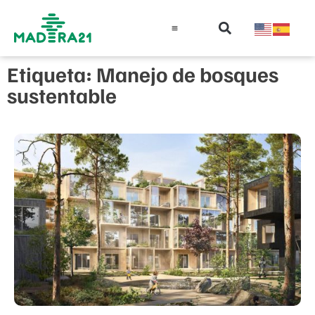
Información técnica
Educación en madera
Guía de la Madera
Etiqueta: Manejo de bosques
sustentable