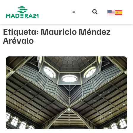
Información técnica
Educación en madera
Guía de la Madera
Etiqueta: Mauricio Méndez
Arévalo