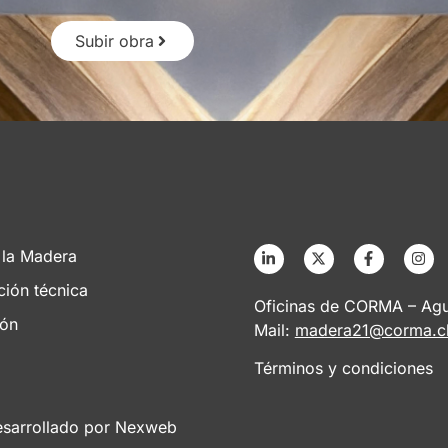
Subir obra
 la Madera
ción técnica
Oficinas de CORMA – Agus
ión
Mail:
madera21@corma.c
Términos y condiciones
esarrollado por
Nexweb