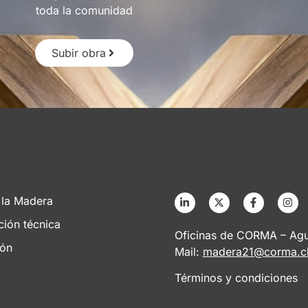
toda la comunidad
Subir obra
 la Madera
ción técnica
Oficinas de CORMA – Agus
ión
Mail:
madera21@corma.c
Términos y condiciones