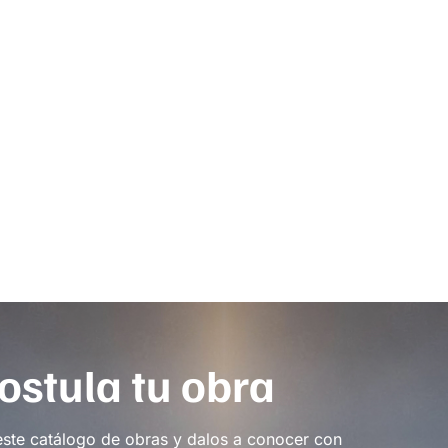
ostula tu obra
este catálogo de obras y dalos a conocer con