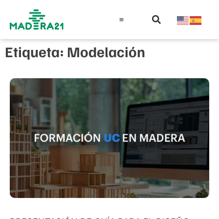
Información técnica
Educación en madera
Guía de la Madera
Etiqueta: Modelación