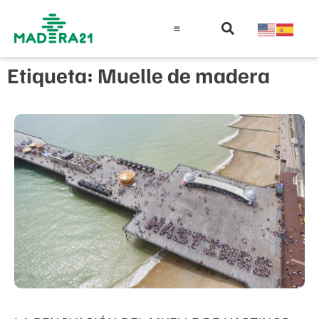
Información técnica
Educación en madera
Guía de la Madera
Etiqueta: Muelle de madera