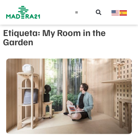
Información técnica
Educación en madera
Guía de la Madera
Etiqueta: My Room in the
Garden