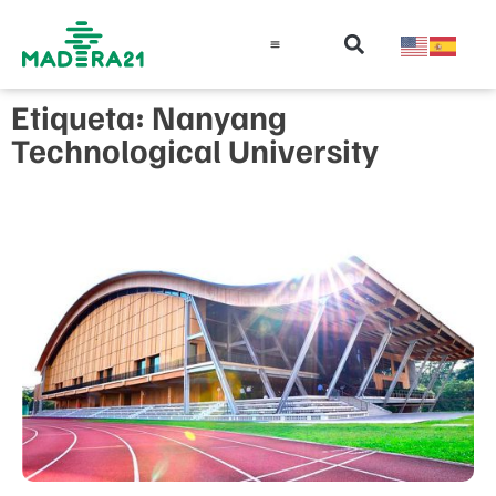
Información técnica
Educación en madera
Guía de la Madera
Etiqueta: Nanyang
Technological University