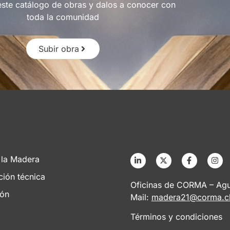
este catálogo de obras y dalos a conocer con
toda la comunidad
Subir obra
 la Madera
ción técnica
Oficinas de CORMA – Agus
ión
Mail:
madera21@corma.c
Términos y condiciones