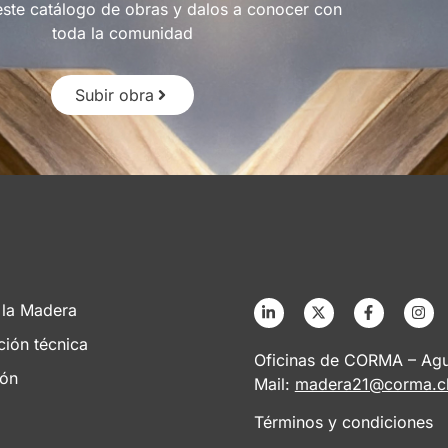
este catálogo de obras y dalos a conocer con
toda la comunidad
Subir obra
 la Madera
ción técnica
Oficinas de CORMA – Agus
ión
Mail:
madera21@corma.c
Términos y condiciones