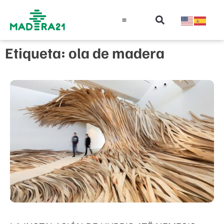
Información técnica
Educación en madera
Guía de la Madera
Etiqueta: ola de madera