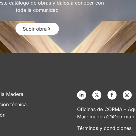
este catálogo de obras y dalos a conocer con
toda la comunidad
Subir obra
 la Madera
ción técnica
Oficinas de CORMA – Agus
ión
Mail:
madera21@corma.c
Términos y condiciones