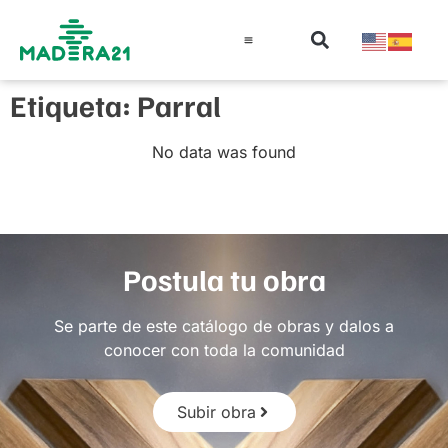
Información técnica
Educación en madera
Guía de la Madera
Etiqueta: Parral
No data was found
Postula tu obra
Se parte de este catálogo de obras y dalos a
conocer con toda la comunidad
Subir obra