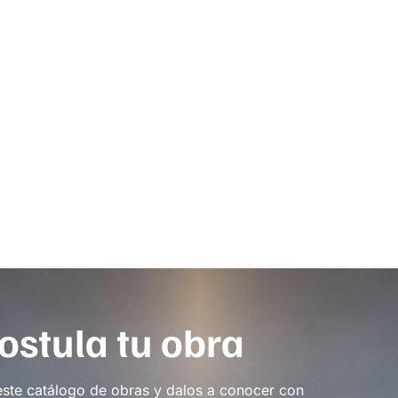
ostula tu obra
este catálogo de obras y dalos a conocer con