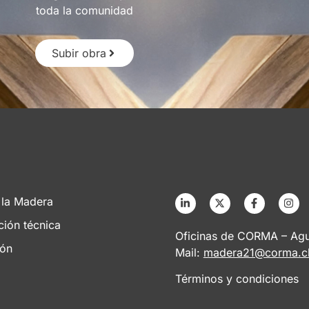
toda la comunidad
Subir obra
 la Madera
ción técnica
Oficinas de CORMA – Agus
ión
Mail:
madera21@corma.c
Términos y condiciones