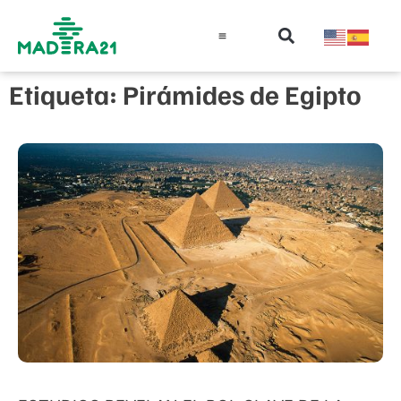
Información técnica
Educación en madera
Guía de la Madera
Etiqueta: Pirámides de Egipto