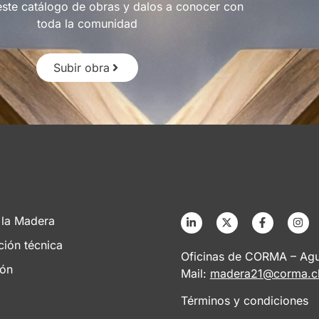
este catálogo de obras y dalos a conocer con
toda la comunidad
Subir obra
 la Madera
ción técnica
Oficinas de CORMA – Agus
ión
Mail:
madera21@corma.c
Términos y condiciones