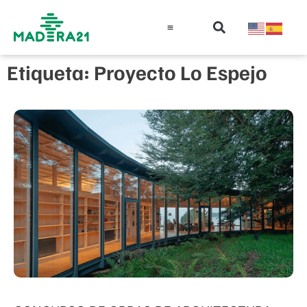
Información técnica
Educación en madera
Guía de la Madera
Etiqueta: Proyecto Lo Espejo