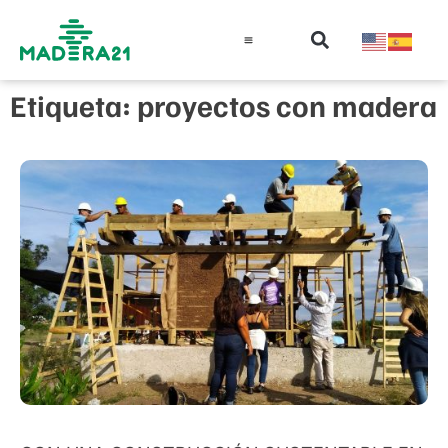
Información técnica
Educación en madera
Guía de la Madera
Etiqueta: proyectos con madera