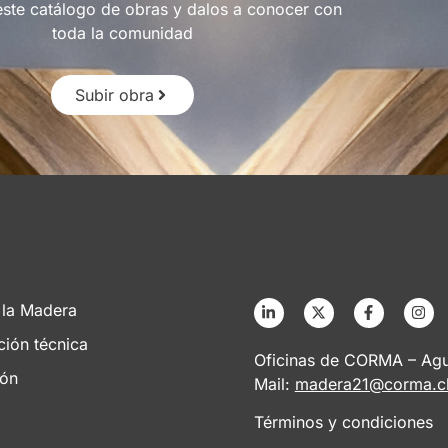
este catálogo de obras y dalos a conocer con
toda la comunidad
Subir obra
 la Madera
ción técnica
Oficinas de CORMA – Agus
ión
Mail:
madera21@corma.c
Términos y condiciones