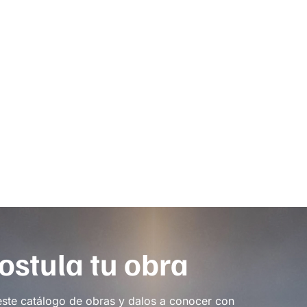
ostula tu obra
este catálogo de obras y dalos a conocer con