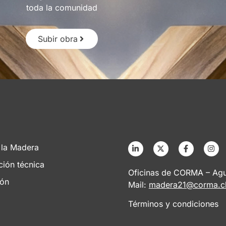
toda la comunidad
Subir obra
 la Madera
ción técnica
Oficinas de CORMA – Agus
ión
Mail:
madera21@corma.c
Términos y condiciones