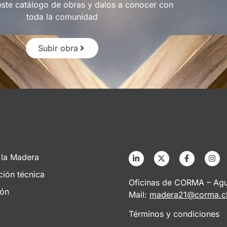
este catálogo de obras y dalos a conocer con
toda la comunidad
Subir obra
 la Madera
ción técnica
Oficinas de CORMA – Agus
ión
Mail:
madera21@corma.c
Términos y condiciones