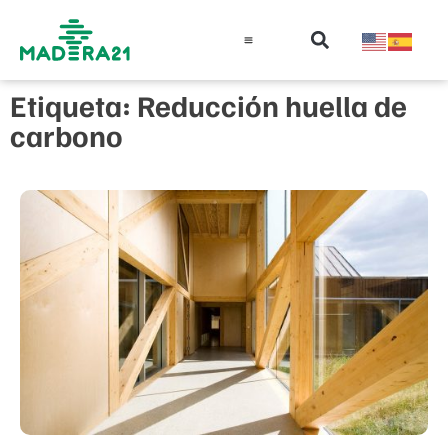
Información técnica
Educación en madera
Guía de la Madera
Etiqueta: Reducción huella de
carbono