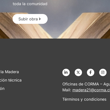
toda la comunidad
Subir obra
 la Madera
ción técnica
Oficinas de CORMA – Agus
ión
Mail:
madera21@corma.c
Términos y condiciones