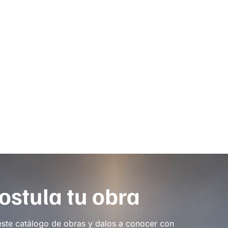
ostula tu obra
este catálogo de obras y dalos a conocer con