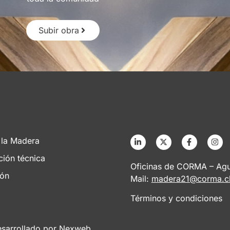
Subir obra
 la Madera
ción técnica
Oficinas de CORMA – Agus
ión
Mail:
madera21@corma.c
Términos y condiciones
esarrollado por
Nexweb