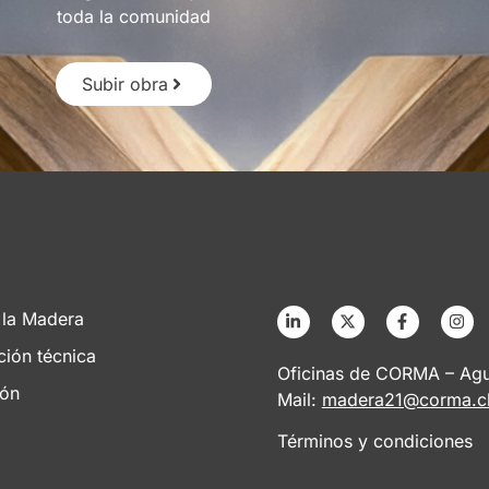
toda la comunidad
Subir obra
 la Madera
ción técnica
Oficinas de CORMA – Agus
ión
Mail:
madera21@corma.c
Términos y condiciones