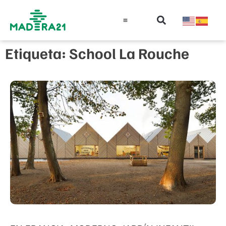
Información técnica
Educación en madera
Guía de la Madera
Etiqueta: School La Rouche