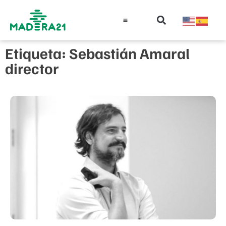
Información técnica
Educación en madera
Guía de la Madera
Etiqueta: Sebastián Amaral
director