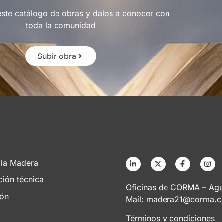
este catálogo de obras y dalos a conocer con
toda la comunidad
Subir obra
 la Madera
ción técnica
Oficinas de CORMA – Agus
ión
Mail:
madera21@corma.c
Términos y condiciones