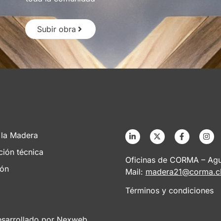
Subir obra
 la Madera
ción técnica
Oficinas de CORMA – Agus
ión
Mail:
madera21@corma.c
Términos y condiciones
esarrollado por
Nexweb