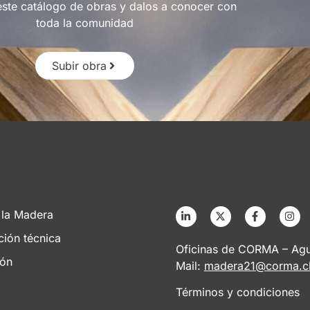
este catálogo de obras y dalos a conocer con
toda la comunidad
Subir obra
 la Madera
ción técnica
Oficinas de CORMA – Agus
ión
Mail:
madera21@corma.c
Términos y condiciones