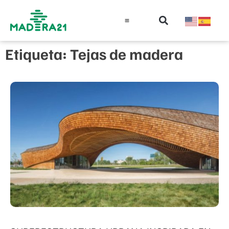
Información técnica
Educación en madera
Guía de la Madera
Etiqueta: Tejas de madera