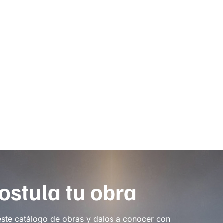
ostula tu obra
este catálogo de obras y dalos a conocer con