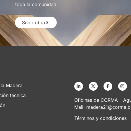
toda la comunidad
Subir obra
 la Madera
ción técnica
Oficinas de CORMA – Agus
ión
Mail:
madera21@corma.c
Términos y condiciones