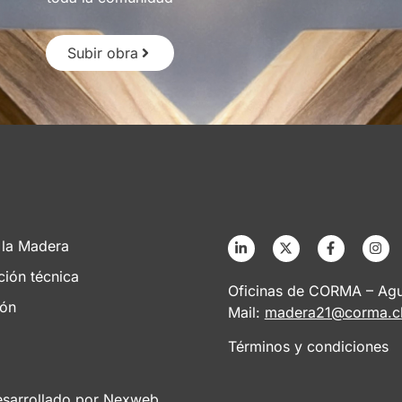
Subir obra
 la Madera
ción técnica
Oficinas de CORMA – Agus
ión
Mail:
madera21@corma.c
Términos y condiciones
esarrollado por
Nexweb