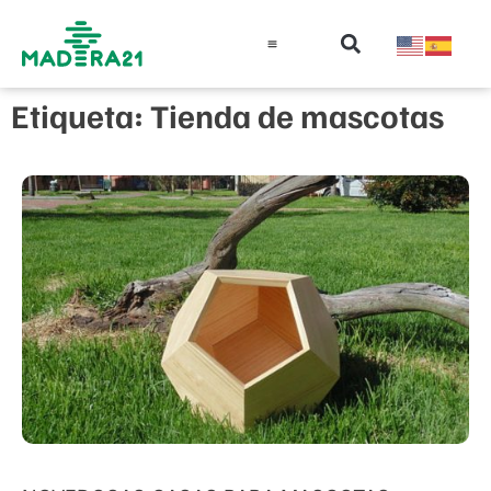
Información técnica
Educación en madera
Guía de la Madera
Etiqueta: Tienda de mascotas