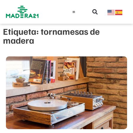
Información técnica
Educación en madera
Guía de la Madera
Etiqueta: tornamesas de
madera