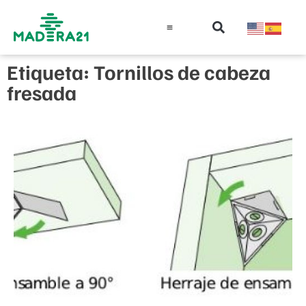
Información técnica
Educación en madera
Guía de la Madera
Etiqueta: Tornillos de cabeza
fresada