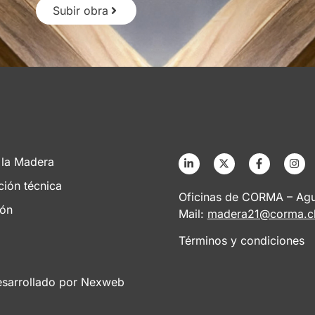
Subir obra
 la Madera
ción técnica
Oficinas de CORMA – Agus
ión
Mail:
madera21@corma.c
Términos y condiciones
esarrollado por
Nexweb