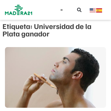
Información técnica
Educación en madera
Guía de la Madera
Etiqueta: Universidad de la
Plata ganador