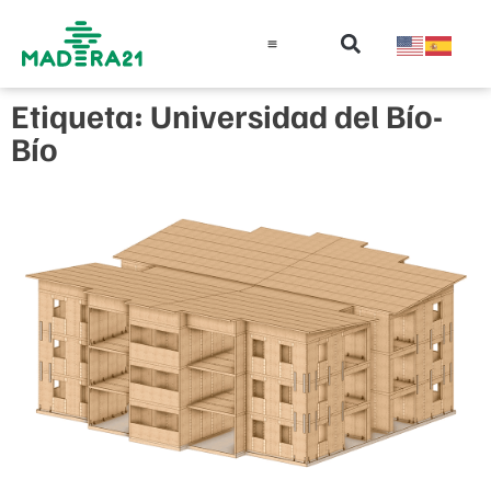
Información técnica
Educación en madera
Guía de la Madera
Etiqueta: Universidad del Bío-
Bío