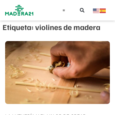
Información técnica
Educación en madera
Guía de la Madera
Etiqueta: violines de madera