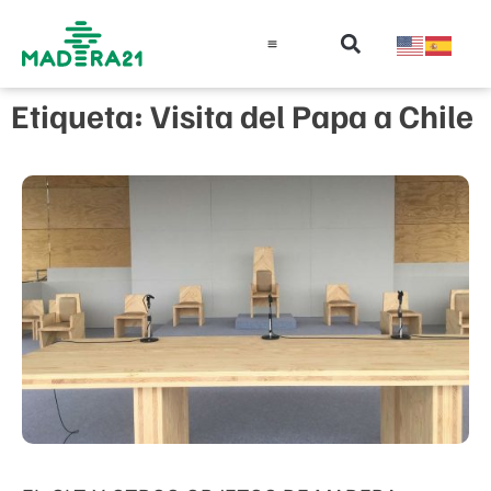
Información técnica
Educación en madera
Guía de la Madera
Etiqueta: Visita del Papa a Chile