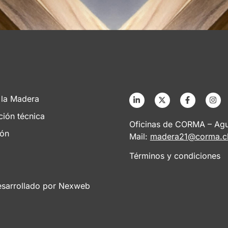
 la Madera
ción técnica
Oficinas de CORMA – Agus
ión
Mail:
madera21@corma.c
Términos y condiciones
esarrollado por
Nexweb